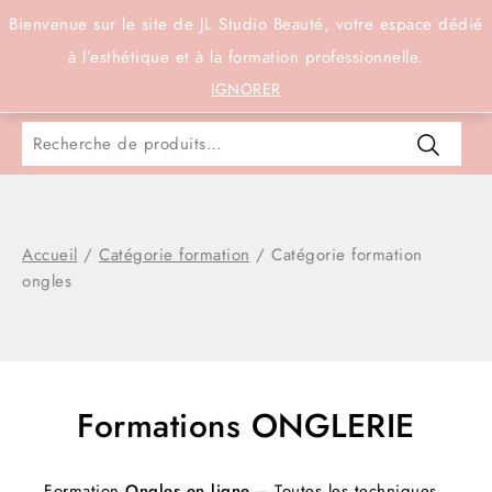
Connexion
Bienvenue sur le site de JL Studio Beauté, votre espace dédié
à l’esthétique et à la formation professionnelle.
0
IGNORER
Accueil
/
Catégorie formation
/
Catégorie formation
ongles
Formations ONGLERIE
Formation
Ongles en ligne
– Toutes les techniques