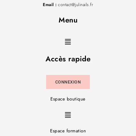
Lundi et mercredi 9h-12 / 13h-17h
Mardi et jeudi 9h-12h / 13h-20h
Téléphone :
06.02.11.00.63
Email :
contact@julinails.fr
Menu
Accès rapide
CONNEXION
Espace boutique