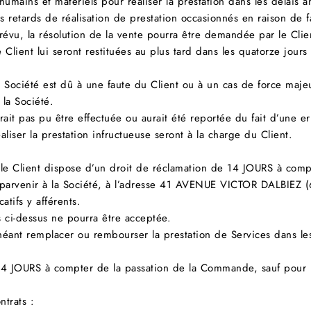
humains et matériels pour réaliser la prestation dans les délais
 retards de réalisation de prestation occasionnés en raison de f
 prévu, la résolution de la vente pourra être demandée par le Clie
ient lui seront restituées au plus tard dans les quatorze jours 
a Société est dû à une faute du Client ou à un cas de force maje
 la Société.
ait pas pu être effectuée ou aurait été reportée du fait d’une err
iser la prestation infructueuse seront à la charge du Client.
, le Client dispose d’un droit de réclamation de 14 JOURS à co
ire parvenir à la Société, à l’adresse 41 AVENUE VICTOR DALBIEZ
atifs y afférents.
s ci-dessus ne pourra être acceptée.
éant remplacer ou rembourser la prestation de Services dans les p
4 JOURS à compter de la passation de la Commande, sauf pour l
ntrats :