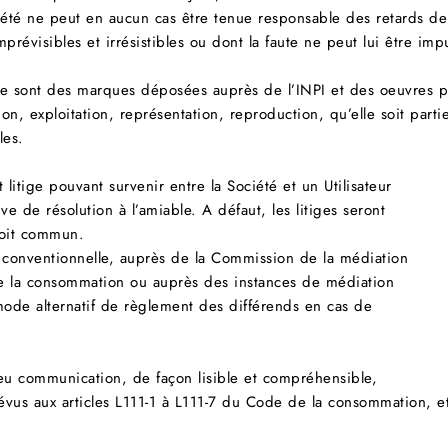
été ne peut en aucun cas être tenue responsable des retards de 
révisibles et irrésistibles ou dont la faute ne peut lui être imp
e sont des marques déposées auprès de l’INPI et des oeuvres prot
on, exploitation, représentation, reproduction, qu’elle soit partie
les.
 litige pouvant survenir entre la Société et un Utilisateur
ive de résolution à l’amiable. A défaut, les litiges seront
roit commun.
n conventionnelle, auprès de la Commission de la médiation
e la consommation ou auprès des instances de médiation
t mode alternatif de règlement des différends en cas de
eu communication, de façon lisible et compréhensible,
us aux articles L111-1 à L111-7 du Code de la consommation, e