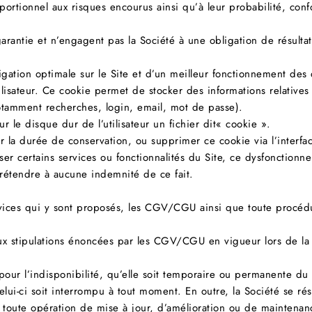
portionnel aux risques encourus ainsi qu’à leur probabilité, co
arantie et n’engagent pas la Société à une obligation de résulta
gation optimale sur le Site et d’un meilleur fonctionnement des di
lisateur. Ce cookie permet de stocker des informations relatives à
notamment recherches, login, email, mot de passe).
r le disque dur de l’utilisateur un fichier dit« cookie ».
ier la durée de conservation, ou supprimer ce cookie via l’interfa
liser certains services ou fonctionnalités du Site, ce dysfonction
étendre à aucune indemnité de ce fait.
ervices qui y sont proposés, les CGV/CGU ainsi que toute procédu
aux stipulations énoncées par les CGV/CGU en vigueur lors de l
our l’indisponibilité, qu’elle soit temporaire ou permanente du 
lui-ci soit interrompu à tout moment. En outre, la Société se rés
er toute opération de mise à jour, d’amélioration ou de maintenan