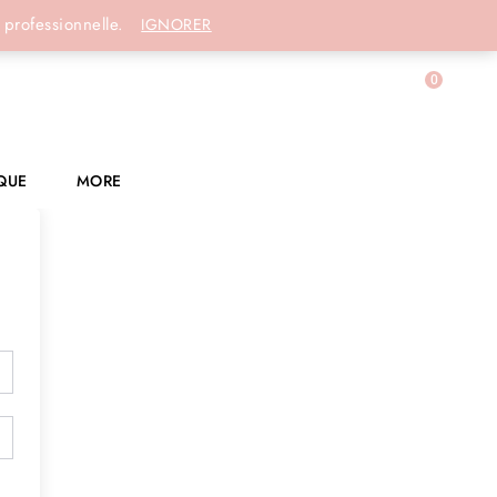
Connexion
 professionnelle.
IGNORER
0
QUE
MORE