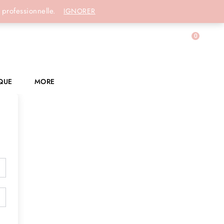
Connexion
 professionnelle.
IGNORER
0
QUE
MORE