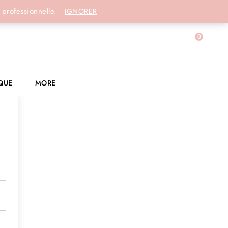
Connexion
 professionnelle.
IGNORER
0
QUE
MORE