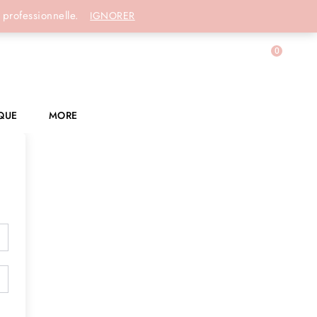
Connexion
 professionnelle.
IGNORER
0
QUE
MORE