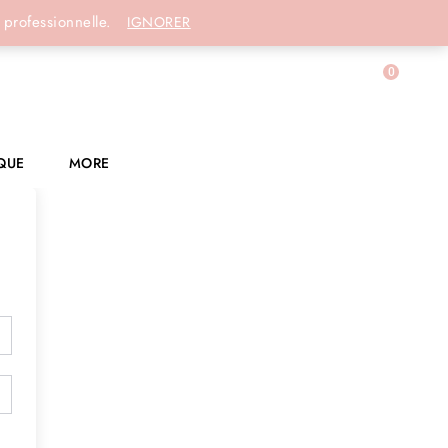
Connexion
 professionnelle.
IGNORER
0
QUE
MORE