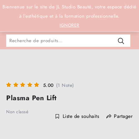
Connexion
Bienvenue sur le site de JL Studio Beauté, votre espace dédié
à l’esthétique et à la formation professionnelle.
0
IGNORER
5.00
(1 Note)
Plasma Pen Lift
Non classé
Liste de souhaits
Partager