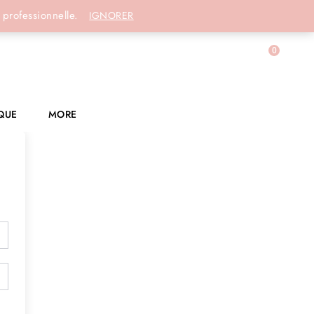
Connexion
 professionnelle.
IGNORER
0
QUE
MORE