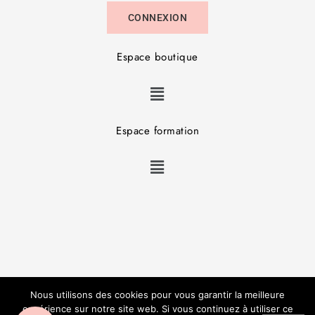
CONNEXION
Espace boutique
Espace formation
Copyright © JL Studio Beauté – Réalisation :
V3RT
–
Nous utilisons des cookies pour vous garantir la meilleure
Mentions Légales
–
CGV
expérience sur notre site web. Si vous continuez à utiliser ce