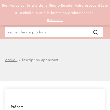
Connexion
Bienvenue sur le site de JL Studio Beauté, votre espace dédié
à l’esthétique et à la formation professionnelle.
0
IGNORER
Accueil
/
Inscription apprenant
Prénom