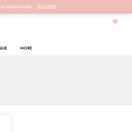
Connexion
 professionnelle.
IGNORER
0
QUE
MORE