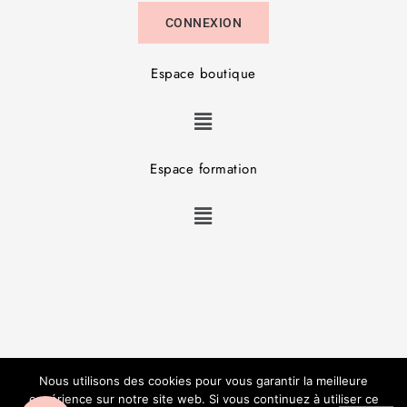
CONNEXION
Espace boutique
Espace formation
Copyright © JL Studio Beauté – Réalisation :
V3RT
–
Nous utilisons des cookies pour vous garantir la meilleure
Mentions Légales
–
CGV
expérience sur notre site web. Si vous continuez à utiliser ce