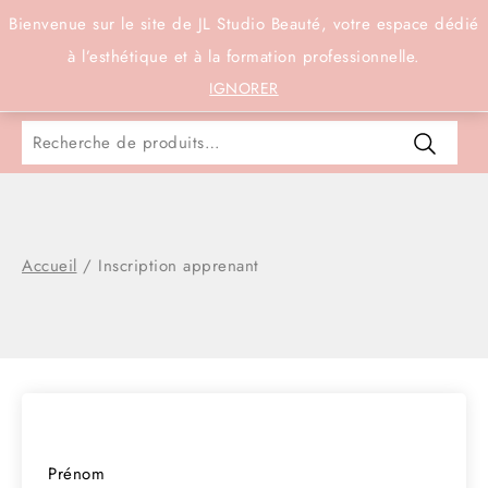
Connexion
Bienvenue sur le site de JL Studio Beauté, votre espace dédié
à l’esthétique et à la formation professionnelle.
0
IGNORER
Accueil
/
Inscription apprenant
Prénom