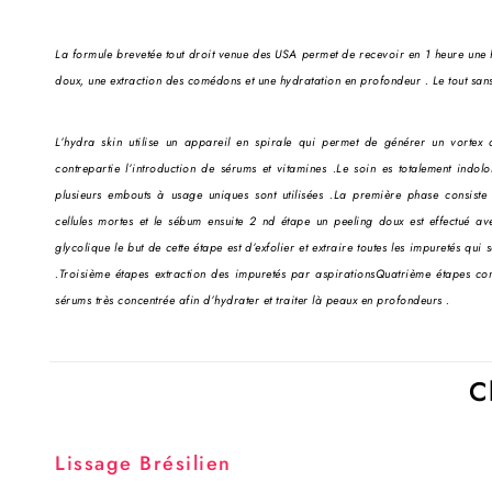
La formule brevetée tout droit venue des USA permet de recevoir en 1 heure une
doux, une extraction des comédons et une hydratation en profondeur . Le tout san
L’hydra skin utilise un appareil en spirale qui permet de générer un vortex 
contrepartie l’introduction de sérums et vitamines .
Le soin es totalement indolo
plusieurs embouts à usage uniques sont utilisées .
La première phase consiste 
cellules mortes et le sébum ensuite 2 nd étape un peeling doux est effectué ave
glycolique le but de cette étape est d’exfolier et extraire toutes les impuretés qu
.
Troisième étapes extraction des impuretés par aspirations
Quatrième étapes cons
sérums très concentrée afin d’hydrater et traiter là peaux en profondeurs .
C
Lissage Brésilien