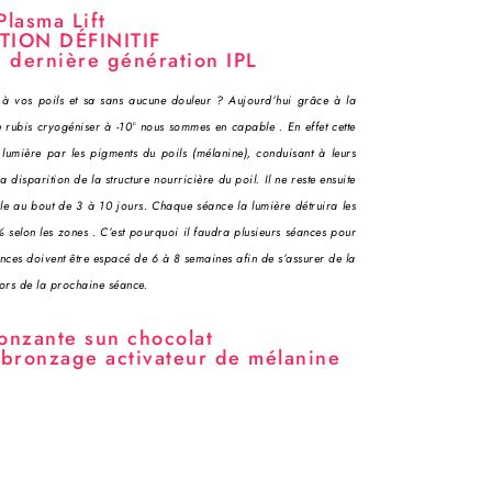
Plasma Lift
TION DÉFINITIF
 dernière génération IPL
u à vos poils et sa sans aucune douleur ? Aujourd’hui grâce à la
 rubis cryogéniser à -10° nous sommes en capable . En effet cette
 lumière par les pigments du poils (mélanine), conduisant à leurs
 disparition de la structure nourricière du poil. Il ne reste ensuite
ule au bout de 3 à 10 jours. Chaque séance la lumière détruira les
 selon les zones . C’est pourquoi il faudra plusieurs séances pour
nces doivent être espacé de 6 à 8 semaines afin de s’assurer de la
lors de la prochaine séance.
onzante sun chocolat
ronzage activateur de mélanine