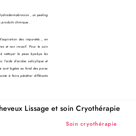
 hydradermabrasion , un peeling
s produits chimique .
d’aspiration des impuretés , en
res et non invasif. Pour le soin
à nettoyer la peau bye-bye les
c l’aide d’acides salicylique et
i se sont logées au fond des pores
iste à faire pénétrer différents
heveux Lissage et soin Cryothérapie
Soin cryothérapie