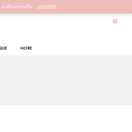
Connexion
 professionnelle.
IGNORER
0
QUE
MORE