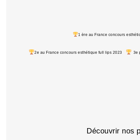
1 ère au France concours esthét
2e au France concours esthétique full lips 2023
3
e 
Découvrir nos 