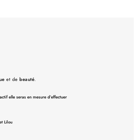
que
et de
beauté
.
ctif elle seras en mesure d’effectuer
et L
ilou