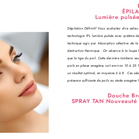
ÉPILA
Lumière pulsée
Dépilation Définitif Vous souhaitez dire adie
technologie IPL lumière pulsée avec système de
technique agis par Absorption sélective de la
destruction thermique . On observe à la loupe la
que la tige du poil. Cette dernière tombera se
poils en phase anagène, soit environ 10 à 25 %
un résultat optimal, en moyenne 6 à 8 . Ces séa
présence suffisante de poils au stade anagène 
Douche Br
SPRAY TAN Nouveauté b