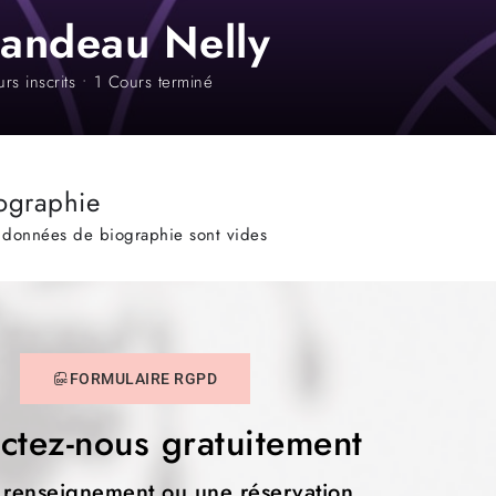
landeau Nelly
rs inscrits
•
1
Cours terminé
ographie
 données de biographie sont vides
FORMULAIRE RGPD
ctez-nous gratuitement
 renseignement ou une réservation