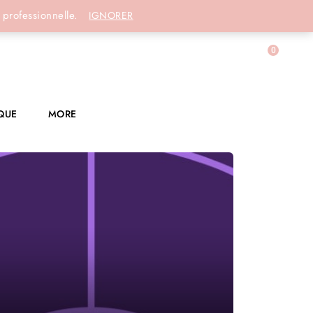
Connexion
 professionnelle.
IGNORER
0
QUE
MORE