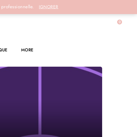
Connexion
 professionnelle.
IGNORER
0
QUE
MORE