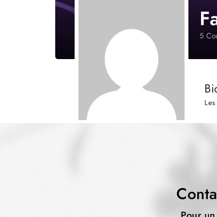
F
5
Cou
Bi
Les
Conta
Pour un