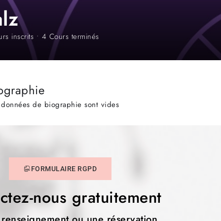
alz
rs inscrits
•
4
Cours terminés
ographie
 données de biographie sont vides
FORMULAIRE RGPD
ctez-nous gratuitement
 renseignement ou une réservation