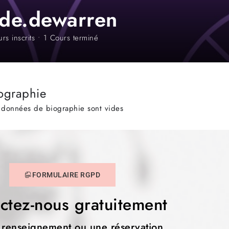
ade.dewarren
rs inscrits
•
1
Cours terminé
ographie
 données de biographie sont vides
FORMULAIRE RGPD
ctez-nous gratuitement
 renseignement ou une réservation