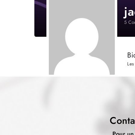
j
5
Cou
Bi
Les
Conta
Pour un