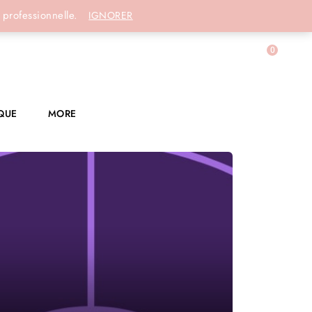
Connexion
 professionnelle.
IGNORER
0
QUE
MORE