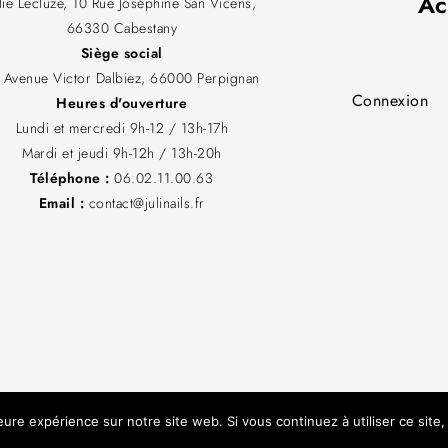
Ac
ulie Lecluze, 10 Rue Joséphine San Vicens,
66330 Cabestany
Siège social
 Avenue Victor Dalbiez, 66000 Perpignan
Connexion
Heures d'ouverture
Lundi et mercredi 9h-12 / 13h-17h
Mardi et jeudi 9h-12h / 13h-20h
Téléphone :
06.02.11.00.63
Email :
contact@julinails.fr
 Légales
–
CGV
leure expérience sur notre site web. Si vous continuez à utiliser ce sit