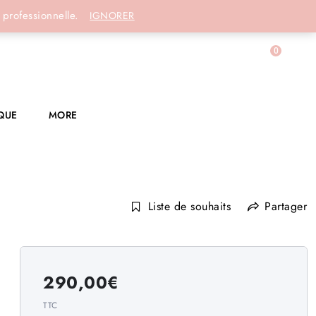
Connexion
 professionnelle.
IGNORER
0
QUE
MORE
Liste de souhaits
Partager
290,00
€
TTC