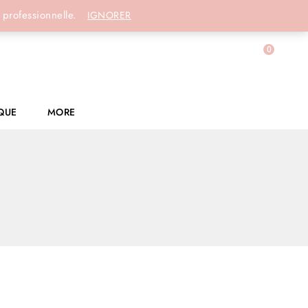
Connexion
 professionnelle.
IGNORER
0
QUE
MORE