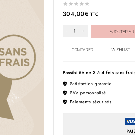
0
304,00
€
TTC
out
of
5
AJOUTER AU
COMPARER
WISHLIST
Possibilité de 3 à 4 fois sans frai
Satisfaction garantie
SAV personnalisé
Paiements sécurisés
PAI