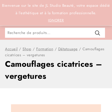
Connexion
Bienvenue sur le site de JL Studio Beauté, votre espace dédié
à l’esthétique et à la formation professionnelle.
0
IGNORER
Accueil
/
Shop
/
Formation
/
Détatouage
/
Camouflages
cicatrices – vergetures
Camouflages cicatrices –
vergetures