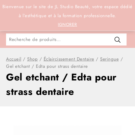
Connexion
Bienvenue sur le site de JL Studio Beauté, votre espace dédié
à l’esthétique et à la formation professionnelle.
0
IGNORER
Accueil
/
Shop
/
Éclaircissement Dentaire
/
Seringue
/
Gel etchant / Edta pour strass dentaire
Gel etchant / Edta pour
strass dentaire