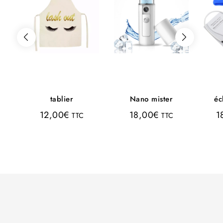
tablier
Nano mister
éc
12,00
€
18,00
€
1
TTC
TTC