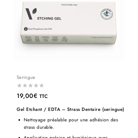
Seringue
0
19,00
€
TTC
out
of
Gel Etchant / EDTA – Strass Dentaire (seringue)
5
Nettoyage préalable pour une adhésion des
strass durable.
Application précise et hygiénique avec