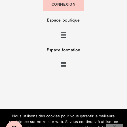
CONNEXION
Espace boutique
Espace formation
Copyright © JL Studio Beauté – Réalisation :
V3RT
–
Nous utilisons des cookies pour vous garantir la meilleure
Mentions Légales
–
CGV
expérience sur notre site web. Si vous continuez à utiliser ce