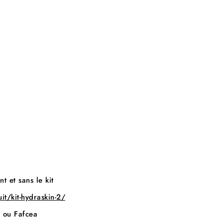
t et sans le kit
it/kit-hydraskin-2/
e ou Fafcea