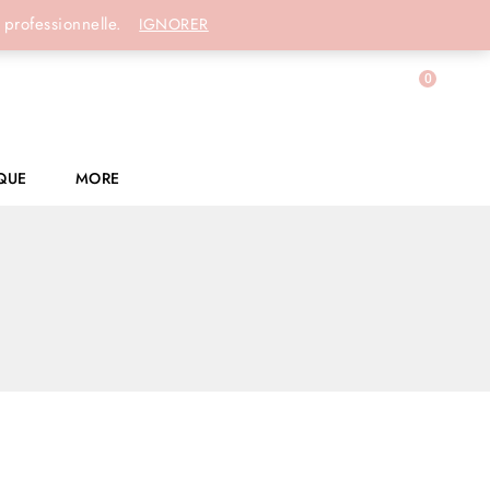
Connexion
 professionnelle.
IGNORER
0
QUE
MORE