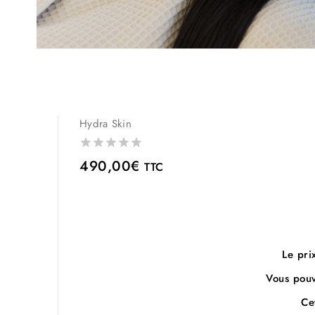
Hydra Skin
0
490,00
€
TTC
out
of
5
Le pri
Vous pouve
Ce