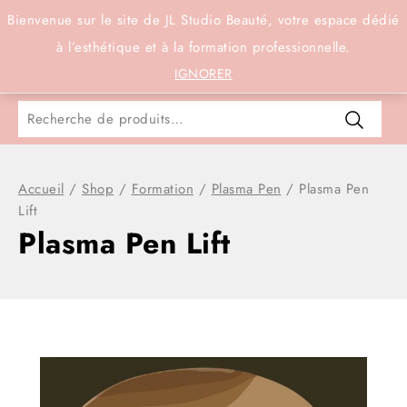
Connexion
Bienvenue sur le site de JL Studio Beauté, votre espace dédié
à l’esthétique et à la formation professionnelle.
0
IGNORER
Accueil
/
Shop
/
Formation
/
Plasma Pen
/
Plasma Pen
Lift
Plasma Pen Lift