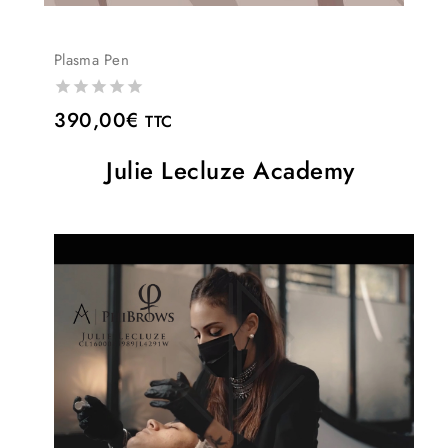
Plasma Pen
0
390,00
€
TTC
out
of
Julie Lecluze Academy
5