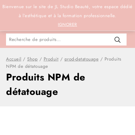
Connexion
Bienvenue sur le site de JL Studio Beauté, votre espace dédié
à l’esthétique et à la formation professionnelle.
0
IGNORER
Accueil
/
Shop
/
Produit
/
prod-detatouage
/
Produits
NPM de détatouage
Produits NPM de
détatouage