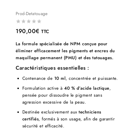
Prod-Detatouage
0
190,00
€
TTC
out
of
La formule spécialisée de NPM conçue pour
5
éliminer efficacement les pigments et encres du
maquillage permanent (PMU) et des tatouages.
Caractéristiques essentielles :
Contenance de
10 ml
, concentrée et puissante.
Formulation active à
40 % d’acide lactique
,
pensée pour dissoudre le pigment sans
agression excessive de la peau.
Destinée exclusivement aux
techniciens
certifiés
, formés à son usage, afin de garantir
sécurité et efficacité.