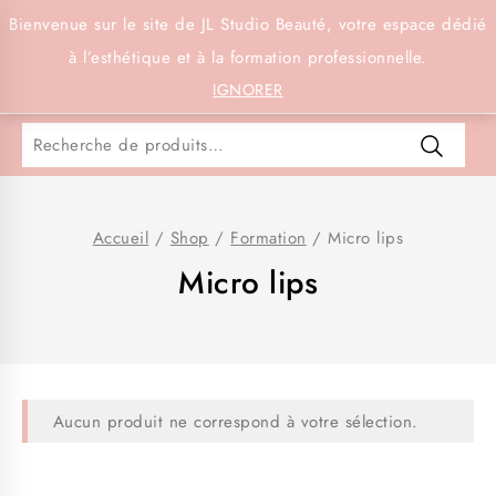
Connexion
Bienvenue sur le site de JL Studio Beauté, votre espace dédié
à l’esthétique et à la formation professionnelle.
0
IGNORER
Accueil
/
Shop
/
Formation
/
Micro lips
Micro lips
Aucun produit ne correspond à votre sélection.