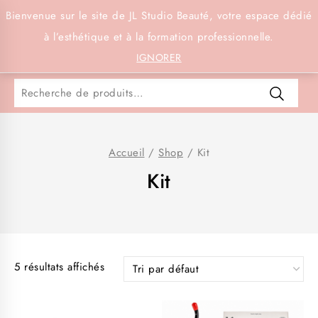
Connexion
Bienvenue sur le site de JL Studio Beauté, votre espace dédié
à l’esthétique et à la formation professionnelle.
0
IGNORER
Accueil
/
Shop
/
Kit
Kit
5 résultats affichés