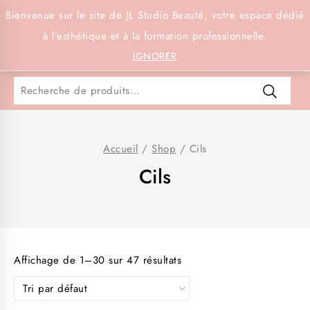
Connexion
Bienvenue sur le site de JL Studio Beauté, votre espace dédié
à l’esthétique et à la formation professionnelle.
0
IGNORER
Accueil
/
Shop
/
Cils
Cils
Affichage de 1–30 sur 47 résultats