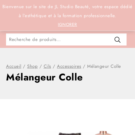
Connexion
Bienvenue sur le site de JL Studio Beauté, votre espace dédié
à l’esthétique et à la formation professionnelle.
0
IGNORER
Accueil
/
Shop
/
Cils
/
Accessoires
/
Mélangeur Colle
Mélangeur Colle