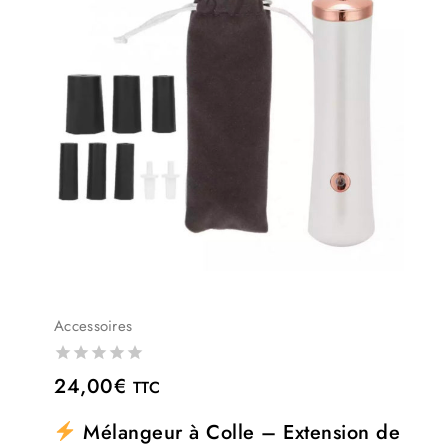
Accessoires
0
24,00
€
TTC
out
of
Mélangeur à Colle – Extension de
5