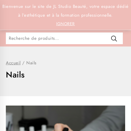
Connexion
Bienvenue sur le site de JL Studio Beauté, votre espace dédié
à l’esthétique et à la formation professionnelle.
0
IGNORER
Accueil
/
Nails
Nails