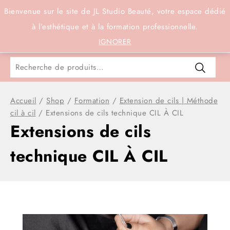
Connexion
Bienvenue sur le site de JL Studio Beauté, votre espace dédié
à l’esthétique et à la formation professionnelle.
0
IGNORER
Accueil
/
Shop
/
Formation
/
Extension de cils | Méthode
cil à cil
/
Extensions de cils technique CIL À CIL
Extensions de cils
technique CIL À CIL