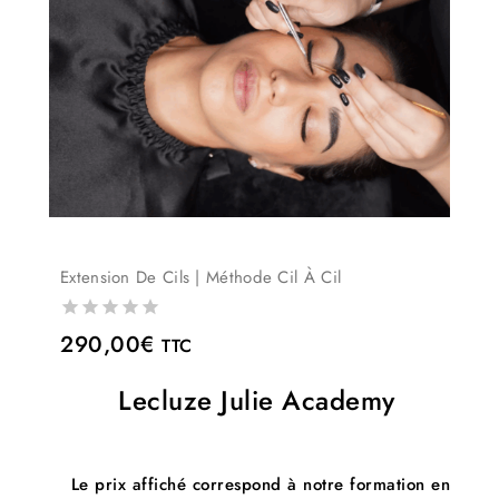
Extension De Cils | Méthode Cil À Cil
0
290,00
€
TTC
out
of
Lecluze Julie Academy
5
Le prix affiché correspond à notre formation en